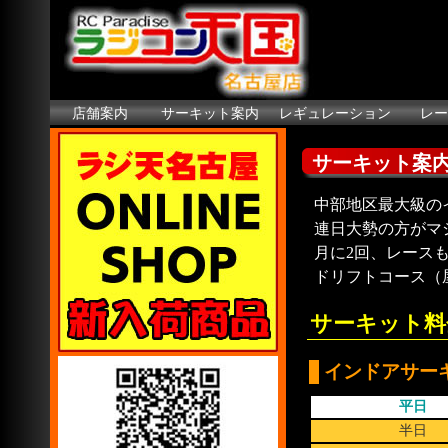
店舗案内
サーキット案内
レギュレーション
レー
サーキット案
中部地区最大級の
連日大勢の方がマ
月に2回、レース
ドリフトコース（
サーキット料
インドアサー
平日
半日