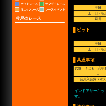
平日
土・日・祝
延長
ピット
平日
土・日・祝
共通事項
女性・子ども（高校
日
会員入会費（永
インドアサーキッ
す。