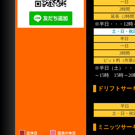
一日
2時間
延長（2時間
※半日・・・12時～
土・日・祝
半日
一日
2時間
ピット料（作業
※半日（土）・・・
～15時 15時～20
ドリフトサー
平日
土・日・祝
ミニッツサー